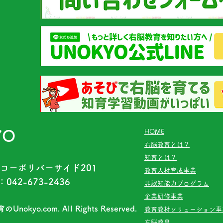
YO
HOME
右脳教育とは？
知育とは？
 コーポリバーサイド201
教育人材育成事業
042-673-2436
​非認知能力プログラム
企業研修事業
のUnokyo.com.
All Rights Reserved.
教育教材ソリューション事
右脳教具