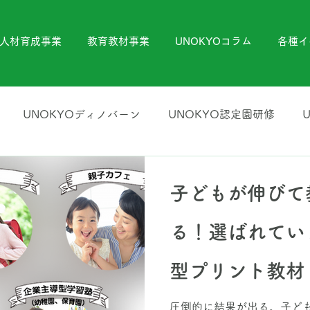
人材育成事業
教育教材事業
UNOKYOコラム
各種イ
UNOKYOディノバーン
UNOKYO認定園研修
KYOビジネス研修
UNOKYOお知らせ
UNOKYO通信
子どもが伸びて
成講座
UNOKYO音楽Youtubeチャンネル
る！選ばれてい
型プリント教材
圧倒的に結果が出る。子ど